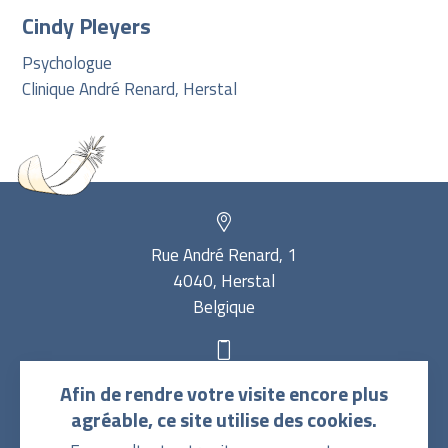
Cindy Pleyers
Psychologue
Clinique André Renard, Herstal
Rue André Renard, 1
4040, Herstal
Belgique
Renseignements et rendez-vous Centre du
04 323 85
Afin de rendre votre visite encore plus
Sommeil :
65
agréable, ce site utilise des cookies.