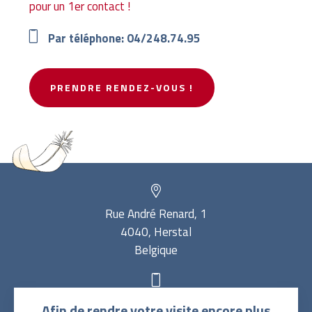
pour un 1er contact !
Par téléphone: 04/248.74.95
PRENDRE RENDEZ-VOUS !
Rue André Renard, 1
4040, Herstal
Belgique
Renseignements et rendez-vous Centre du
04 323 85
Afin de rendre votre visite encore plus