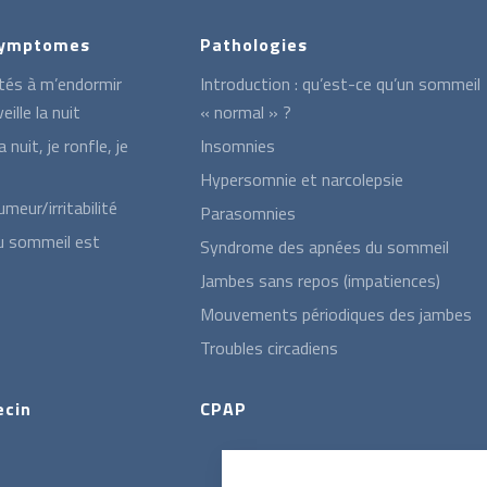
 Symptomes
Pathologies
ultés à m’endormir
Introduction : qu’est-ce qu’un sommeil
eille la nuit
« normal » ?
a nuit, je ronfle, je
Insomnies
Hypersomnie et narcolepsie
umeur/irritabilité
Parasomnies
u sommeil est
Syndrome des apnées du sommeil
Jambes sans repos (impatiences)
Mouvements périodiques des jambes
Troubles circadiens
ecin
CPAP