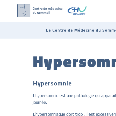
Le Centre de Médecine du Somme
Skip
to
Hypersomn
content
Hypersomnie
L’hypersomnie est une pathologie qui apparai
journée.
L’hypersomniaque dort trop : il est excessive