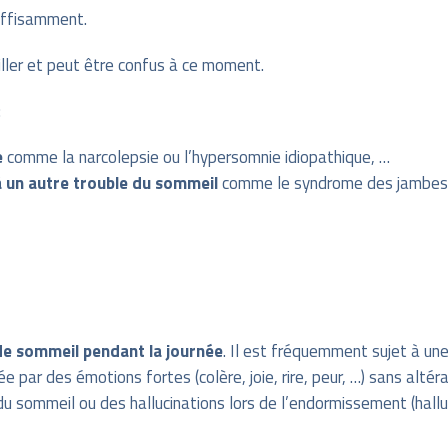
uffisamment.
iller et peut être confus à ce moment.
:
e
comme la narcolepsie ou l’hypersomnie idiopathique, …
à un autre trouble du sommeil
comme le syndrome des jambes 
de sommeil pendant la journée
. Il est fréquemment sujet à un
 par des émotions fortes (colère, joie, rire, peur, …) sans altéra
 du sommeil ou des hallucinations lors de l’endormissement (hallu