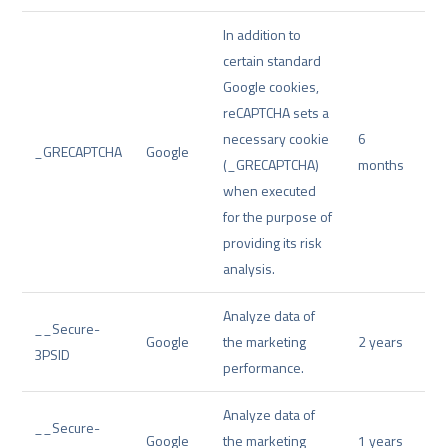
In addition to
certain standard
Google cookies,
reCAPTCHA sets a
necessary cookie
6
_GRECAPTCHA
Google
(_GRECAPTCHA)
months
when executed
for the purpose of
providing its risk
analysis.
Analyze data of
__Secure-
Google
the marketing
2 years
3PSID
performance.
Analyze data of
__Secure-
Google
the marketing
1 years