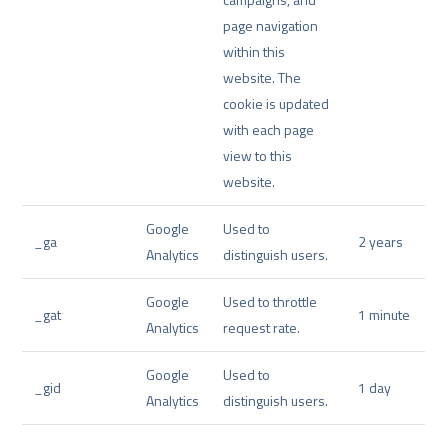
page navigation
within this
website. The
cookie is updated
with each page
view to this
website.
Google
Used to
_ga
2 years
Analytics
distinguish users.
Google
Used to throttle
_gat
1 minute
Analytics
request rate.
Google
Used to
_gid
1 day
Analytics
distinguish users.