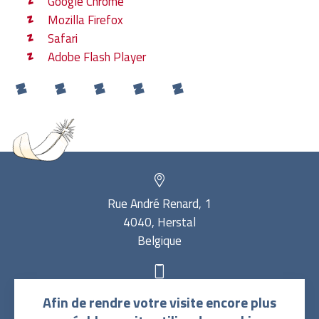
Google Chrome
Mozilla Firefox
Safari
Adobe Flash Player
Rue André Renard, 1
4040, Herstal
Belgique
Renseignements et rendez-vous Centre du
04 323 85
Afin de rendre votre visite encore plus
Sommeil :
65