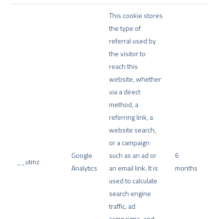
This cookie stores
the type of
referral used by
the visitor to
reach this
website, whether
via a direct
method, a
referring link, a
website search,
or a campaign
Google
such as an ad or
6
__utmz
Analytics
an email link. It is
months
used to calculate
search engine
traffic, ad
campaigns, and