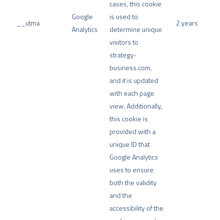
cases, this cookie
Google
is used to
__utma
2 years
Analytics
determine unique
visitors to
strategy-
business.com,
and it is updated
with each page
view. Additionally,
this cookie is
provided with a
unique ID that
Google Analytics
uses to ensure
both the validity
and the
accessibility of the