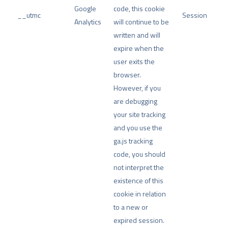
Google
code, this cookie
__utmc
Session
Analytics
will continue to be
written and will
expire when the
user exits the
browser.
However, if you
are debugging
your site tracking
and you use the
ga.js tracking
code, you should
not interpret the
existence of this
cookie in relation
to a new or
expired session.