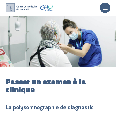
Skip
to
content
Passer un examen à la
clinique
La polysomnographie de diagnostic